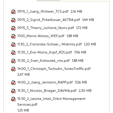
09.15_1_Juerg_Wittwer_TCS.pdf
2,16 MB
09.15_2_Sigrid_Pirkelbauer_ASTRA.pdf
1,44 MB
09.15_3_Thierry_Juilland_Noviv.pdf
1,72 MB
11.00_Maria-Alonso_WEF.pdf
1,88 MB
11.30_2_Franziska-Schaer_-Mobility.pdf
1,20 MB
13.30_1_Eva-Maria_Kopf_RZU.pdf
7,96 MB
13.30_2_Sven_Kohoutek_rms.pdf
1,88 MB
14.00_1_Christoph_Tschudin_YunexTraffic.pdf
2,47 MB
14.00_2_Joerg_Jermann_RAPP.pdf
3,56 MB
15.30_1_Nicolas_Brieger_DAVMA.pdf
2,30 MB
15.30_2_Leonie_Intat_Orbit-Management-
Services.pdf
1,25 MB