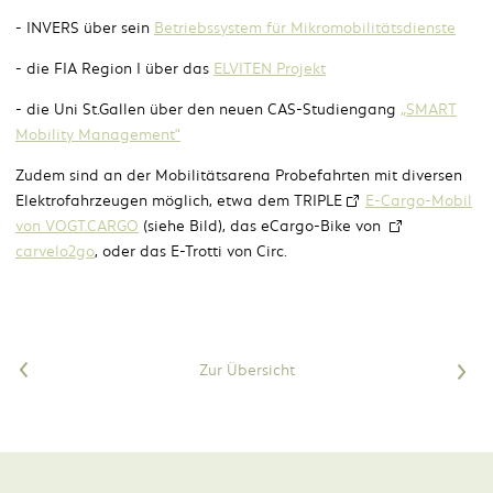
- INVERS über sein
Betriebssystem für Mikromobilitätsdienste
- die FIA Region I über das
ELVITEN Projekt
- die Uni St.Gallen über den neuen CAS-Studiengang
„SMART
Mobility Management"
Zudem sind an der Mobilitätsarena Probefahrten mit diversen
Elektrofahrzeugen möglich, etwa dem TRIPLE
E-Cargo-Mobil
von VOGT.CARGO
(siehe Bild), das eCargo-Bike von
carvelo2go
, oder das E-Trotti von Circ.
<
Zur Übersicht
>