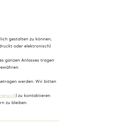
lich gestalten zu können,
edruckt oder elektronisch)
es ganzen Anlasses tragen
gewähren.
etragen werden. Wir bitten
arena.ch
) zu kontaktieren
n zu bleiben.