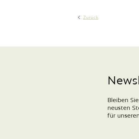
Zurück
Newsl
Bleiben Si
neusten St
für unsere