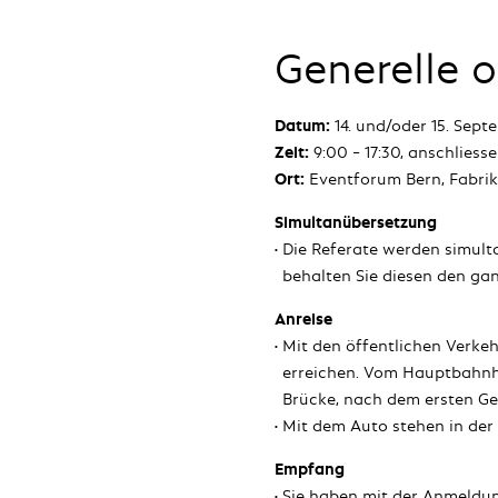
Generelle o
Datum:
14. und/oder 15. Sept
Zeit:
9:00 – 17:30, anschliess
Ort:
Eventforum Bern, Fabriks
Simultanübersetzung
Die Referate werden simult
behalten Sie diesen den gan
Anreise
Mit den öffentlichen Verkeh
erreichen. Vom Hauptbahnho
Brücke, nach dem ersten Ge
Mit dem Auto stehen in der
Empfang
Sie haben mit der Anmeldung