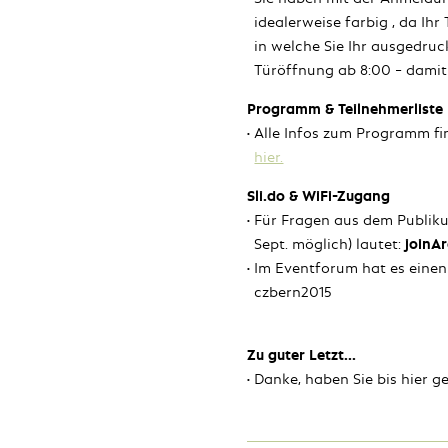
idealerweise farbig , da Ihr
in welche Sie Ihr ausgedruc
Türöffnung ab 8:00 – damit
Programm & Teilnehmerliste
Alle Infos zum Programm fi
hier.
Sli.do & WiFi-Zugang
Für Fragen aus dem Publik
Sept. möglich) lautet:
joinA
Im Eventforum hat es eine
czbern2015
Zu guter Letzt...
Danke, haben Sie bis hier g