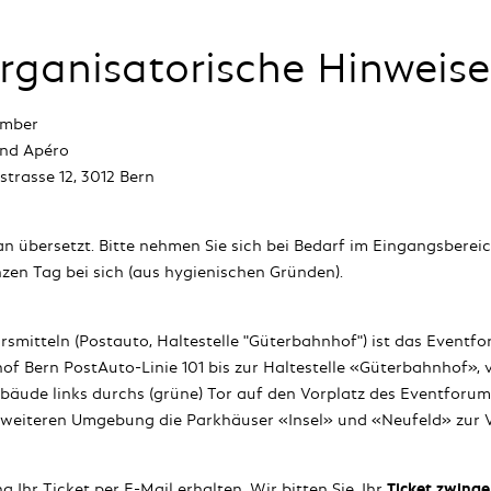
rganisatorische Hinweise
ember
end Apéro
trasse 12, 3012 Bern
an übersetzt. Bitte nehmen Sie sich bei Bedarf im Eingangsberei
zen Tag bei sich (aus hygienischen Gründen).
rsmitteln (Postauto, Haltestelle "Güterbahnhof") ist das Eventf
f Bern PostAuto-Linie 101 bis zur Haltestelle «Güterbahnhof», 
bäude links durchs (grüne) Tor auf den Vorplatz des Eventforum
 weiteren Umgebung die Parkhäuser «Insel» und «Neufeld» zur 
 Ihr Ticket per E-Mail erhalten. Wir bitten Sie, Ihr
Ticket zwing