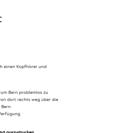
:
ch einen Kopfhörer und
orum Bern problemlos zu
von dort rechts weg über die
 Bern.
Verfügung.
end
auszudrucken
,