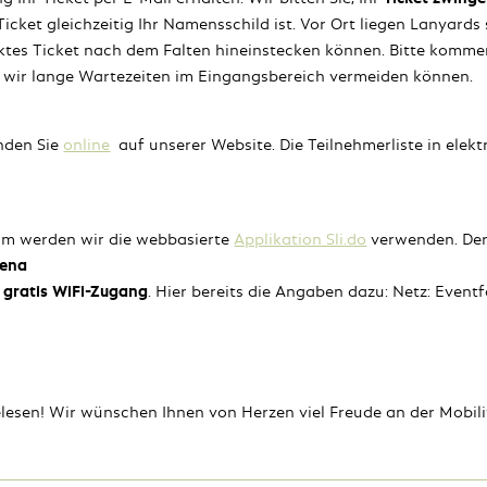
 Ticket gleichzeitig Ihr Namensschild ist. Vor Ort liegen Lanyards
ktes Ticket nach dem Falten hineinstecken können. Bitte kommen
 wir lange Wartezeiten im Eingangsbereich vermeiden können.
nden Sie
online
auf unserer Website. Die Teilnehmerliste in elekt
um werden wir die webbasierte
Applikation Sli.do
verwenden. Der 
rena
n
gratis WiFi-Zugang
. Hier bereits die Angaben dazu: Netz: Event
elesen! Wir wünschen Ihnen von Herzen viel Freude an der Mobili