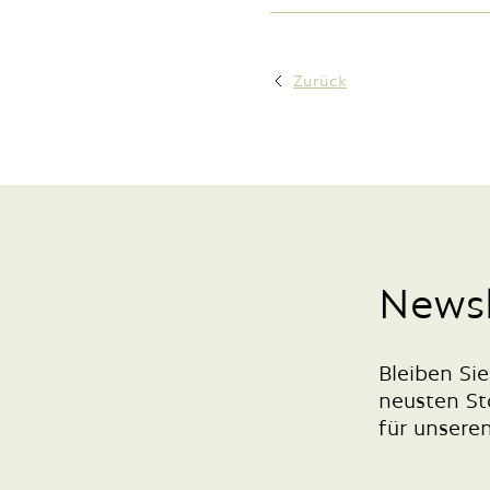
Zurück
Newsl
Bleiben Si
neusten St
für unsere