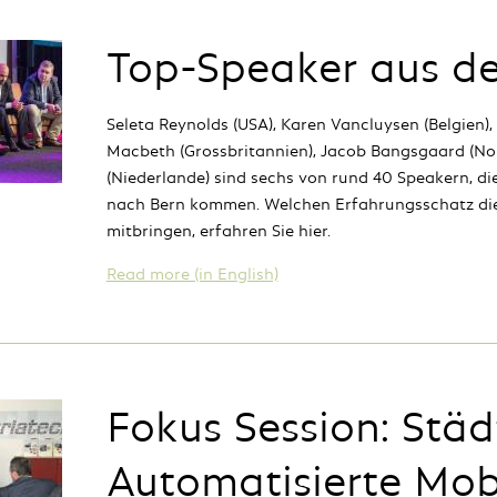
Top-Speaker aus d
Seleta Reynolds (USA), Karen Vancluysen (Belgien), K
Macbeth (Grossbritannien), Jacob Bangsgaard (N
(Niederlande) sind sechs von rund 40 Speakern, d
nach Bern kommen. Welchen Erfahrungsschatz die
mitbringen, erfahren Sie hier.
Read more (in English)
Fokus Session: Stä
Automatisierte Mobi