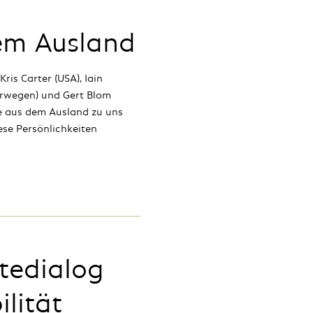
em Ausland
ris Carter (USA), Iain
orwegen) und Gert Blom
ie aus dem Ausland zu uns
se Persönlichkeiten
dtedialog
lität