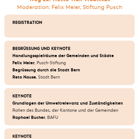
Moderation: Felix Meier, Stiftung Pusch
REGISTRATION
REGISTRATION
BEGRÜSSUNG
Jörg Beckmann
, Mobilitätsakademie des TCS
BEGRÜSSUNG UND KEYNOTE
Peter Goetschi
, Touring Club Schweiz
Handlungsspielräume der Gemeinden und Städte
Benoît Revaz,
Bundesamt für Energie
Felix Meier
, Pusch-Stiftung
Begrüssung durch die Stadt Bern
Reto Nause
, Stadt Bern
KEYNOTES
(Fortführung)
KEYNOTE
Grundlagen der Umweltrelevanz und Zuständigkeiten
Rollen des Bundes, der Kantone und der Gemeinden
BREAK
Raphael Bucher
, BAFU
KEYNOTE