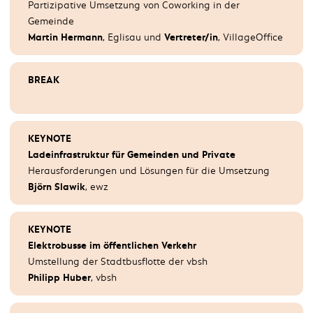
Partizipative Umsetzung von Coworking in der
anschl.
Diskussion
Gemeinde
Martin Hermann
, Eglisau und
Vertreter/in
, VillageOffice
BREAK
BREAK
KEYNOTE
Håkan Sundelin
, Electreon AB
KEYNOTE
Ladeinfrastruktur für Gemeinden und Private
Herausforderungen und Lösungen für die Umsetzung
KEYNOTE
Björn Slawik
, ewz
Elektromobilität im Betrieb: Elektro-Offensive bei
Mobility Carsharing
Marco Piffaretti,
Mobility Carsharing
KEYNOTE
Elektrobusse im öffentlichen Verkehr
Umstellung der Stadtbusflotte der vbsh
PREISVERLEIHUNG & LAUDATIO
Philipp Huber
, vbsh
Goldener Stecker der Elektromobilität 2020
Ulrich Nyffenegger
, Kanton Bern