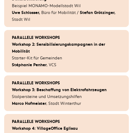
Katja Christ,
Nationalrätin GLP
Beispiel MONAMO-Modellstadt Wil
Kurt Egger,
Nationalrat Grüne
Uwe Schlosser,
Büro für Mobilität /
Stefan Grötzinger,
Beat Jans,
Nationalrat SP
Stadt Wil
Maja Riniker
, Nationalrätin FDP
PARALLELE WORKSHOPS
INTRO
Workshop 2: Sensibilisierungskampagnen in der
Vorstellung Bundespräsidentin
Mobilität
Jörg Beckmann, Mobilitätsakdemie des TCS
Starter-Kit für Gemeinden
Stéphanie Penher
, VCS
KEYNOTE
Simonetta Sommaruga
, Bundespräsidentin und
PARALLELE WORKSHOPS
Vorsteherin UVEK
Workshop 3: Beschaffung von Elektrofahrzeugen
Stolpersteine und Umsetzungshilfen
Marco Hofmeister
, Stadt Winterthur
PITCH
Andreas Aeschlimann
, TCS
Felix Dony
, Alpiq E-Mobility
PARALLELE WORKSHOPS
Pascal Seeger
, Arval Schweiz AG
Workshop 4: VillageOffice Eglisau