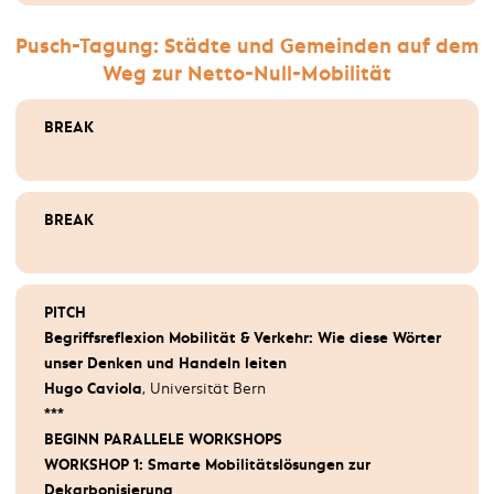
Pusch-Tagung: Städte und Gemeinden auf dem
Kongress Elektromobilität: Elektromobilität
Weg zur Netto-Null-Mobilität
zuhause und im Betrieb
BREAK
BREAK
BREAK
BREAK
PITCH
Rahmenbedingungen für die Schweizer
Begriffsreflexion Mobilität & Verkehr: Wie diese Wörter
Elektromobilität
unser Denken und Handeln leiten
PITCH
Hugo Caviola
, Universität Bern
Matthias Samuel Jauslin
, Nationalrat FDP
***
BEGINN PARALLELE WORKSHOPS
Anschliessend Podiumsdiskussion:
WORKSHOP 1: Smarte Mobilitätslösungen zur
Philipp Matthias Bregy,
Nationalrat CVP
Dekarbonisierung