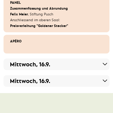
Patrick Rinaldi
, Kanton Thurgau
PANEL
Zusammenfassung und Abrundung
Felix Meier
, Stiftung Pusch
APÉRO
Anschliessend im oberen Saal:
Preisverleihung "Goldener Stecker"
APÉRO
Mittwoch, 16.9.
AUTOMATICAR: Die neue Lebenswelt der
Mittwoch, 16.9.
automatisierten Mobilität
Moderation: Luc Tschumper
Konferenz multimodale Mobilität: Gemeinsam
vernetzt!
REGISTRATION
Moderation: Marina Villa