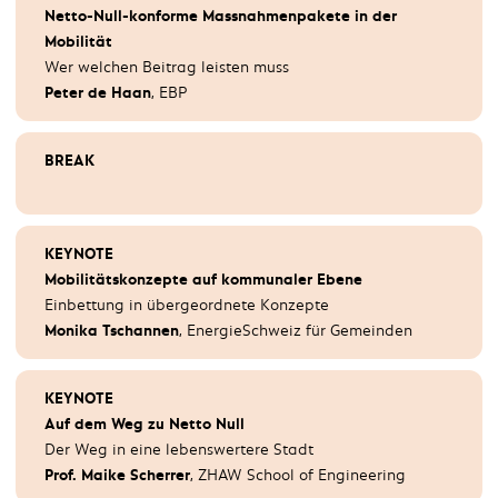
PITCH & PANEL
Netto-Null-konforme Massnahmenpakete in der
SIA 2060 Elektromobilität im Gebäude. Vom Merkblatt
Mobilität
zur Norm.
Wer welchen Beitrag leisten muss
Jules Pikali
, Arbeitsgruppe SIA 2060
Peter de Haan
, EBP
anschl.
Podiumsdiskussion:
Ladestationen (im
BREAK
gemieteten) Zuhause
Christoph Erni
, Juice Technology AG
Reiner Hoffmann
, Schneider Electric
Florian Kienzle
, NovaVolt
KEYNOTE
Christian Müller
, The Mobility House AG
Mobilitätskonzepte auf kommunaler Ebene
Karl Thoma,
PLUG’N ROLL by REPOWER
Einbettung in übergeordnete Konzepte
Monika Tschannen
, EnergieSchweiz für Gemeinden
(Moderation:
Luc Tschumper
, Mobilitätsakademie des
TCS)
KEYNOTE
Auf dem Weg zu Netto Null
PANEL
Der Weg in eine lebenswertere Stadt
(Fortführung)
Prof. Maike Scherrer
, ZHAW School of Engineering